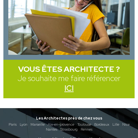
VOUS ÊTES ARCHITECTE ?
Je souhaite me faire référencer
ICI
Les Architectes près de chez vous
Paris
Lyon
Marseille
Aix-en-provence
Toulouse
Bordeaux
Lille
Nice
Nantes
Strasbourg
Rennes