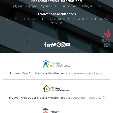
Nos architectes à l'international
Belgique
Espagne
Royaume-Uni
Irlande
Inde
Portugal
Brésil
Trouver nos architectes
A
B
C
D
E
F
G
H
I
J
K
L
M
N
O
P
Q
R
S
T
U
V
W
X
Y
Z
Trouver Mon Architecte à Montbéliard
sur trouver-mon-architecte.fr
Trouver Mon Décorateur à Montbéliard
sur trouver-mon-decorateur.fr